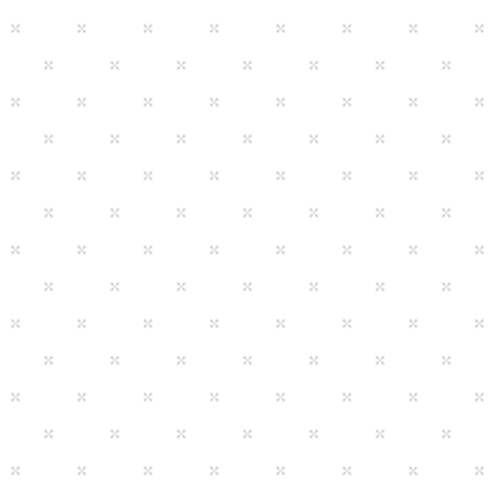
から既卒者まで幅広く募集しております。今までの業務経験もさる
を重視し採用を行っております。
求める人材
久里浜スカイマンション2階
いままでの経験を生かした
分野でもチャレンジし自身
車。徒歩5分
に取り組める方をお待ちし
業務内容