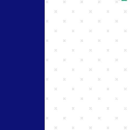
リハビリ
スポーツ
通所リ
整形外
主な疾患
回復期,