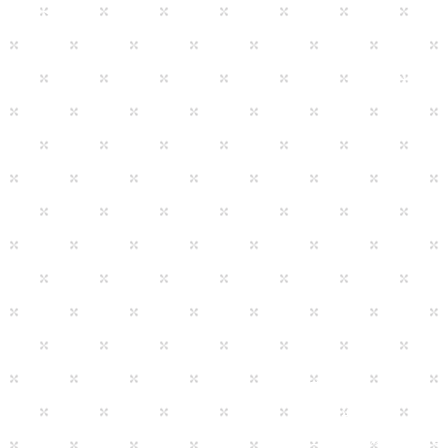
外来、通所施設で
勤（パート）
待遇・福利厚生
制服貸与。外部研修費
0万
00万
す。
ら2500円
研修会・学会参加
社内研修、勉強会は
ついては法人から参
:40
住宅
0
住宅手当支給
手当支給の場合交通費