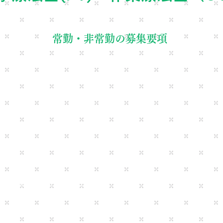
​常勤・非常勤の募集要項
分類
, 運動器整形外来は運動器疾患、スポーツ外傷のリハビリが中心
ハビリアでは中枢疾患と運動器疾患のリハビリが中心となってきま
来では運動器リハビリ（１）を算定しております。
 外来, 施設, 維持期・生活期