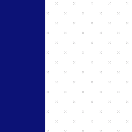
雇用形態
常勤, 非常
給 与
常勤 350万から42
例：入社5年目年収4
※前職の年収を考慮しま
非常勤 時給1900円か
勤務時間
(月)～(金) 8:30~18
(木) 8:30~12:4