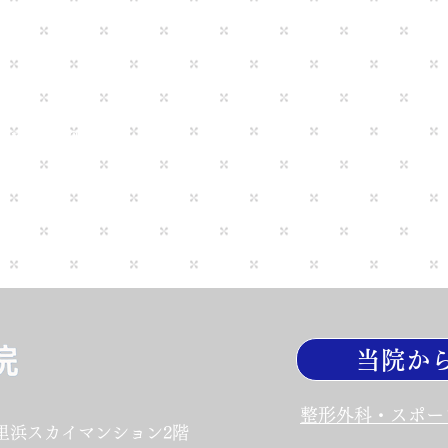
マイカー通勤
休み
あり
いては12/29～
当院か
整形外科・スポー
久里浜スカイマンション2階