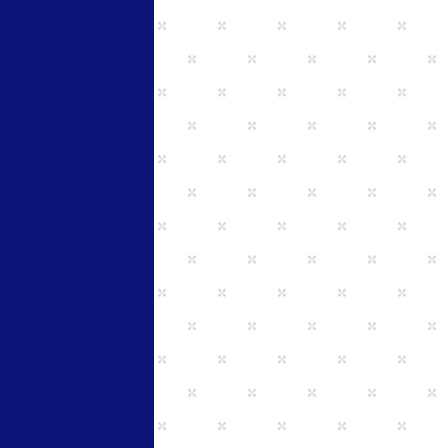
採用条件
新卒者
お人柄
就業場所
神奈川県横須賀市根岸町1-9-9 
京急久里浜線北久里浜駅下
採用人数
2名から3名