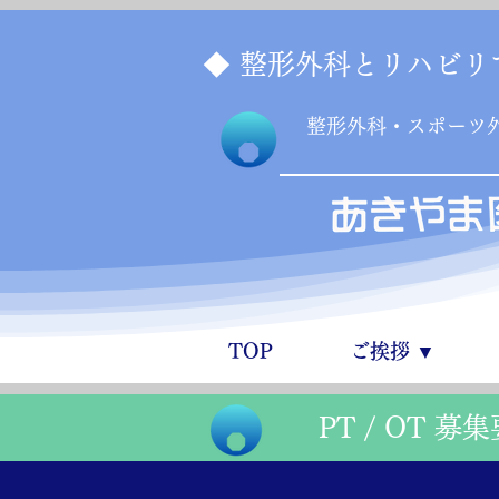
◆ 整形外科とリハビリ
​整形外科・スポーツ
TOP
ご挨拶 ▼
PT / OT 募