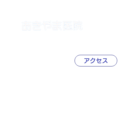
〒239-0807
神奈川県横須賀市根岸町1-9-9 久里浜スカイマンション2
046-833-0558
アクセス
(c) medical corp. tokushoukai
個